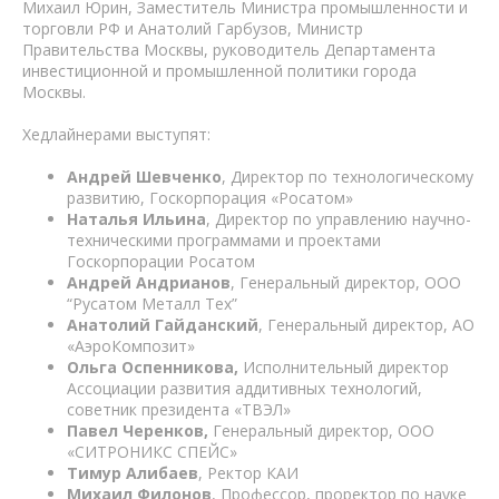
Михаил Юрин, Заместитель Министра промышленности и
торговли РФ и Анатолий Гарбузов, Министр
Правительства Москвы, руководитель Департамента
инвестиционной и промышленной политики города
Москвы.
Хедлайнерами выступят:
Андрей Шевченко
, Директор по технологическому
развитию, Госкорпорация «Росатом»
Наталья Ильина
, Директор по управлению научно-
техническими программами и проектами
Госкорпорации Росатом
Андрей Андрианов
, Генеральный директор, ООО
“Русатом Металл Тех”
Анатолий Гайданский
, Генеральный директор, АО
«АэроКомпозит»
Ольга Оспенникова,
Исполнительный директор
Ассоциации развития аддитивных технологий,
советник президента «ТВЭЛ»
Павел Черенков,
Генеральный директор, ООО
«СИТРОНИКС СПЕЙС»
Тимур Алибаев
, Ректор КАИ
Михаил Филонов
, Профессор, проректор по науке