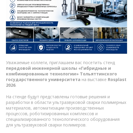
Уважаемые коллеги, приглашаем вас посетить стенд
передовой инженерной школы «Гибридные и
комбинированные технологии» Тольяттинского
государственного университета
на выставке
Rosplast
2026
.
На стенде будут представлены готовые решения и
разработки в области ультразвуковой сварки полимерных
материалов, автоматизации производственных
процессов, роботизированных комплексов и
специализированного технологического оборудования
для ультразвуковой сварки полимеров.