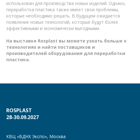
использован для производства новых изделий. Однако,
переработка пластика также имеет свои проблемы,
которые необходимо решать. В будущем ожидается
появление новых технологий, которые будут более
эффективными и экономически выгодными.
На выставке Rosplast вы можете узнать больше о
технологиях и найти поставщиков и
производителей оборудования для переработки
пластика.
ROSPLAST
28-30.09.2027
КВЦ «ВДНХ Экспо», Москва