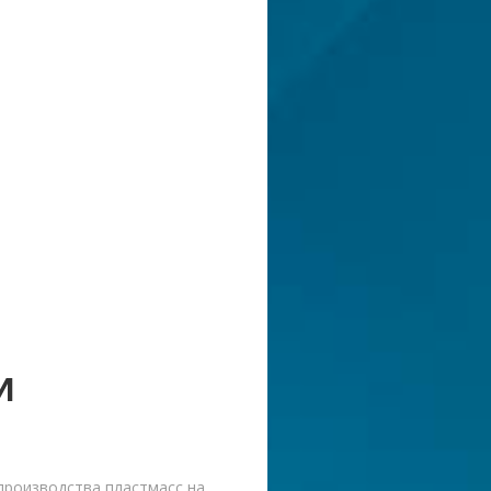
И
производства пластмасс на