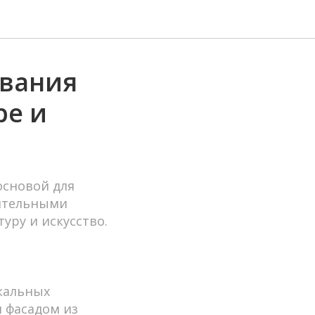
ования
ре и
основой для
вительными
уру и искусство.
кальных
н фасадом из