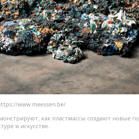
ttps://www.meessen.be/
монстрируют, как пластмассы создают новые г
туре и искусстве.