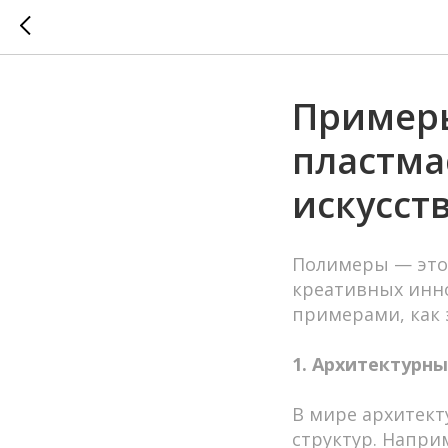
Примеры
пластма
искусст
Полимеры — это 
креативных инн
примерами, как 
1. Архитектурн
В мире архитект
структур. Напри