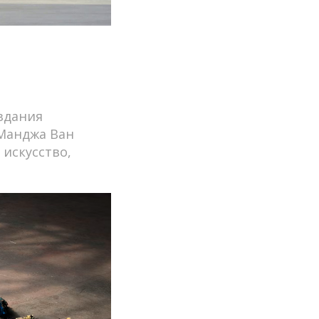
здания
 Манджа Ван
искусство,