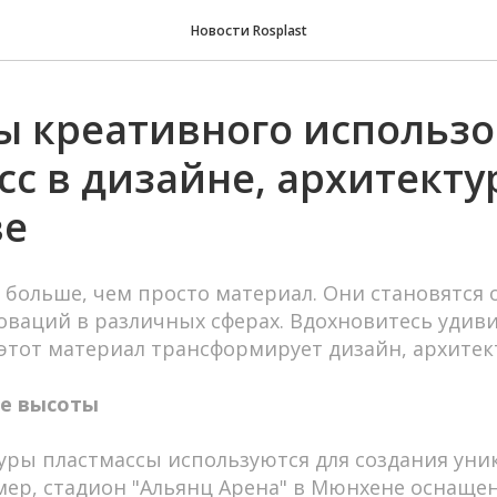
Новости Rosplast
 креативного использ
сс в дизайне, архитекту
ве
больше, чем просто материал. Они становятся 
оваций в различных сферах. Вдохновитесь уди
этот материал трансформирует дизайн, архитект
ые высоты
уры пластмассы используются для создания уни
мер, стадион "Альянц Арена" в Мюнхене оснаще