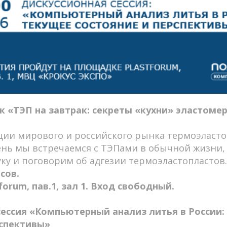
 «ТЭП на завтрак: секреты «кухни» эластомер
ии мирового и российского рынка термоэластоп
день мы встречаемся с ТЭПами в обычной жизни,
уку и поговорим об адгезии термоэластопластов.
асов.
orum, пав.1, зал 1. Вход свободный.
сессия «Компьютерный анализ литья в России:
рспективы»