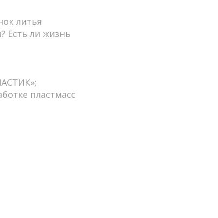
нок литья
? Есть ли жизнь
ЛАСТИК»;
аботке пластмасс