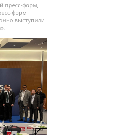
й пресс-форм,
ресс-форм
онно выступили
».