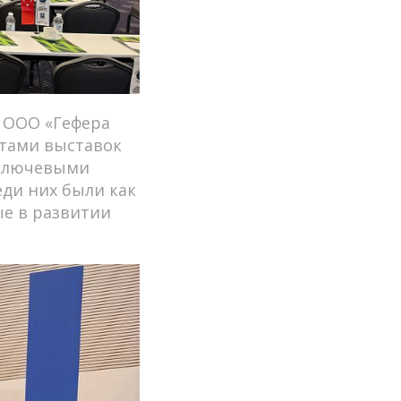
а ООО «Гефера
нтами выставок
с ключевыми
ди них были как
ые в развитии