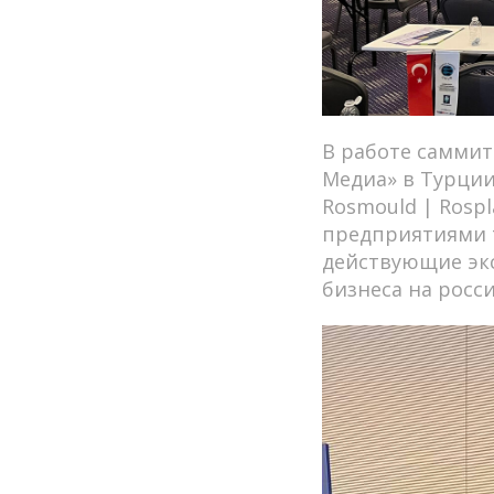
В работе саммит
Медиа» в Турции
Rosmould | Rosp
предприятиями т
действующие экс
бизнеса на росс