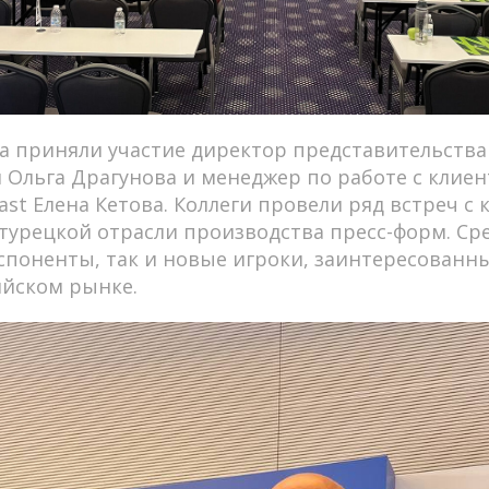
а приняли участие директор представительств
 Ольга Драгунова и менеджер по работе с клие
last Елена Кетова. Коллеги провели ряд встреч 
урецкой отрасли производства пресс-форм. Сре
поненты, так и новые игроки, заинтересованн
ийском рынке.