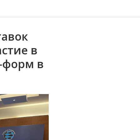
тавок
астие в
-форм в