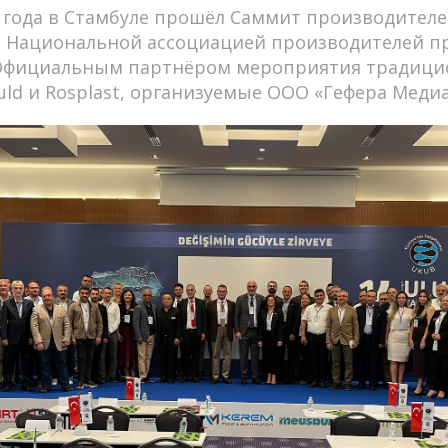
5 года в Стамбуле прошёл Саммит производителе
 Национальной ассоциацией производителей п
 Официальным партнёром мероприятия традици
ld и Rosplast, организуемые ООО «Гефера Медиа