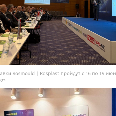
ки Rosmould | Rosplast пройдут с 16 по 19 июня
о».